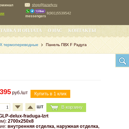
ерминал
shop@lazarty.ru
8(901)5539542
сии
messengers
ТАВКА И ОПЛАТА
О НАС
КОНТАКТЫ
Х термопереводные
Панель ПВХ F Радуга
395
руб./шт
шт
В корзину
GLP-delux-fraduga-lzrt
м):
2700x250x8
ие:
внутренняя отделка, наружная отделка,