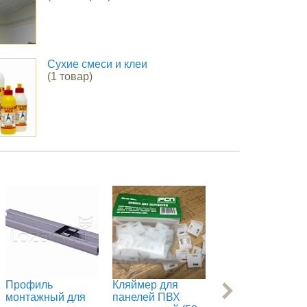
Сухие смеси и клеи
(1 товар)
Профиль
Кляймер для
F - профиль для
монтажный для
панелей ПВХ
панелей ПВХ 30