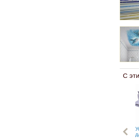
С эт
У
д