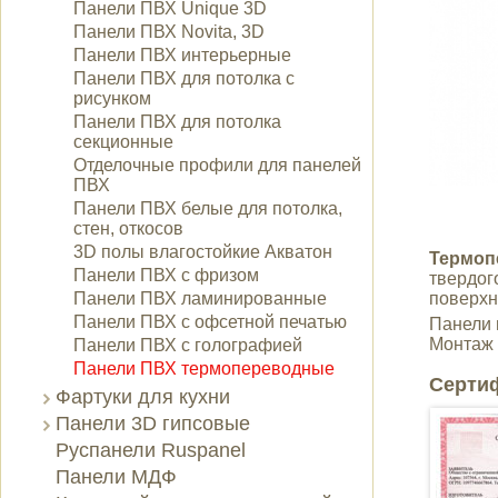
Панели ПВХ Unique 3D
Панели ПВХ Novita, 3D
Панели ПВХ интерьерные
Панели ПВХ для потолка с
рисунком
Панели ПВХ для потолка
секционные
Отделочные профили для панелей
ПВХ
Панели ПВХ белые для потолка,
стен, откосов
3D полы влагостойкие Акватон
Термоп
Панели ПВХ с фризом
твердо
Панели ПВХ ламинированные
поверхн
Панели ПВХ с офсетной печатью
Панели 
Монтаж 
Панели ПВХ с голографией
Панели ПВХ термопереводные
Серти
Фартуки для кухни
Панели 3D гипсовые
Руспанели Ruspanel
Панели МДФ