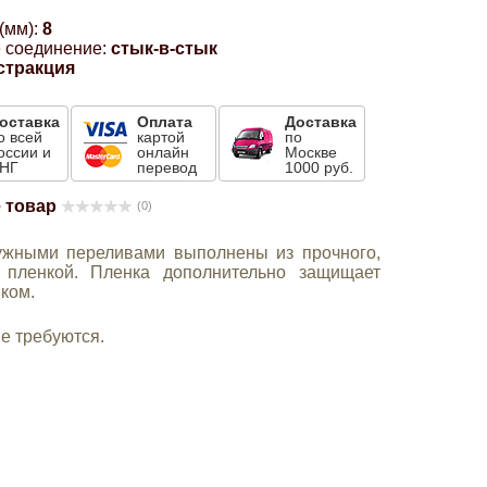
(мм):
8
 соединение:
стык-в-стык
стракция
оставка
Оплата
Доставка
о всей
картой
по
оссии и
онлайн
Москве
НГ
перевод
1000 руб.
 товар
(0)
жными переливами выполнены из прочного,
 пленкой. Пленка дополнительно защищает
ком.
е требуются.