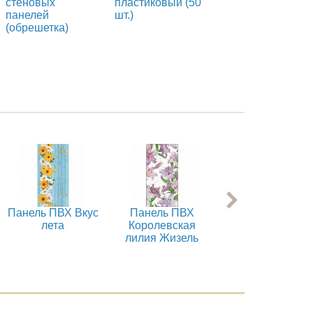
стеновых
пластиковый (50
мм
панелей
шт.)
(обрешетка)
Панель ПВХ Вкус
Панель ПВХ
Панель ПВХ
лета
Королевская
Вуаль
лилия Жизель