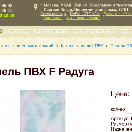
3-95-42
г. Москва, МКАД, 95-й км, Ярославский тракт-т
г. Сергиев Посад, Новоугличское шоссе, 73/B1.
3-25-11
Схема проезда
НАПИШИТЕ НАМ
Доставка по Рос
00-19.00
Самовывоз
Как заказать товар?
Я
СТАТЬИ
АВТОТЮНИНГ
ПОСТАВЩИКАМ
ДОС
аталог настенных покрытий
Каталог панелей ПВХ
Панели ПВ
ель ПВХ F Радуга
Цена:
кол-во
Артикул:
Размер (м
Назначен