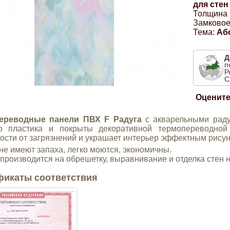
для стен
Толщина 
Замковое
Тема:
Аб
Д
п
Р
С
Оцените
ереводные панели ПВХ F Радуга
c акварельными раду
го пластика и покрыты декоративной термопереводной
ости от загрязнений и украшает интерьер эффектным рисун
не имеют запаха, легко моются, экономичны.
производится на обрешетку, выравнивание и отделка стен н
фикаты соответствия