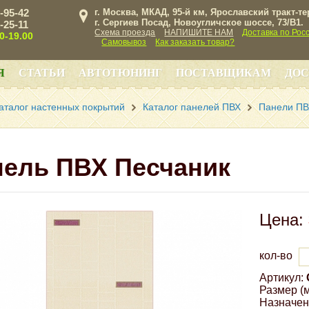
3-95-42
г. Москва, МКАД, 95-й км, Ярославский тракт-т
г. Сергиев Посад, Новоугличское шоссе, 73/B1.
3-25-11
Схема проезда
НАПИШИТЕ НАМ
Доставка по Рос
00-19.00
Самовывоз
Как заказать товар?
Я
СТАТЬИ
АВТОТЮНИНГ
ПОСТАВЩИКАМ
ДОС
аталог настенных покрытий
Каталог панелей ПВХ
Панели ПВ
нель ПВХ Песчаник
Цена:
кол-во
Артикул:
Размер (м
Назначен