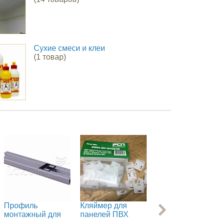
Сухие смеси и клеи
(1 товар)
Профиль
Кляймер для
F - профиль для
монтажный для
панелей ПВХ
панелей ПВХ 30