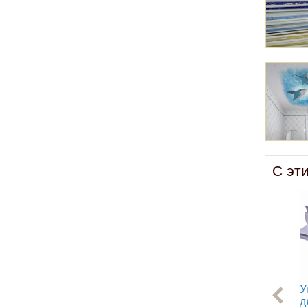
С эт
У
д