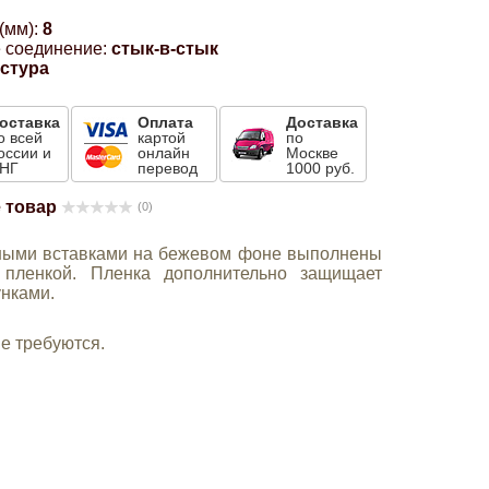
(мм):
8
 соединение:
стык-в-стык
кстура
оставка
Оплата
Доставка
о всей
картой
по
оссии и
онлайн
Москве
НГ
перевод
1000 руб.
 товар
(0)
ными вставками на бежевом фоне выполнены
 пленкой. Пленка дополнительно защищает
унками.
е требуются.