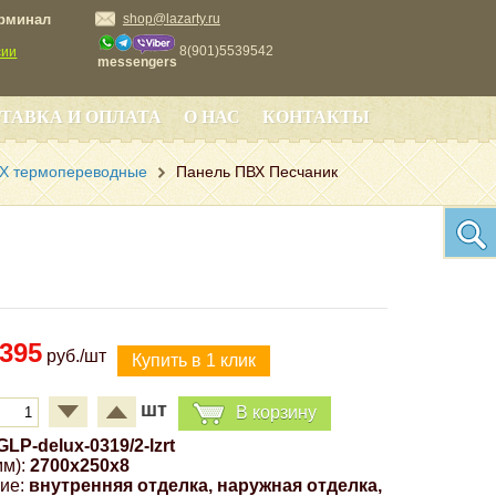
ерминал
shop@lazarty.ru
8(901)5539542
сии
messengers
ТАВКА И ОПЛАТА
О НАС
КОНТАКТЫ
Х термопереводные
Панель ПВХ Песчаник
395
руб./шт
шт
В корзину
GLP-delux-0319/2-lzrt
м):
2700x250x8
ие:
внутренняя отделка, наружная отделка,