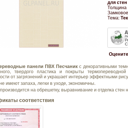
для стен
Толщина 
Замковое
Тема:
Те
Д
п
Р
С
Оцените
ереводные панели ПВХ Песчаник
с декоративными тем
чного, твердого пластика и покрыты термопереводной
ости от загрязнений и украшает интерьер эффектными рис
не имеют запаха, легки в уходе, экономичны.
производится на обрешетку, выравнивание и отделка стен н
фикаты соответствия