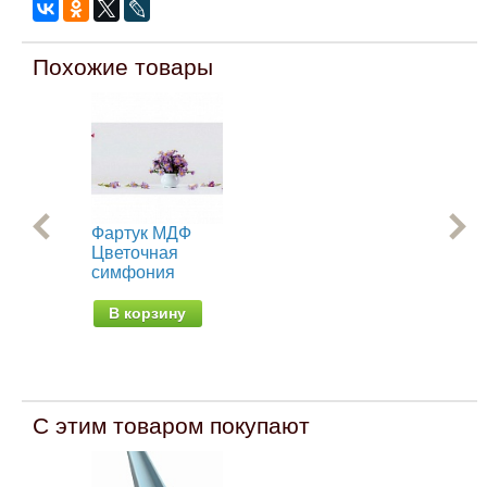
Похожие товары
Фартук МДФ
Фа
Цветочная
Ут
симфония
В
В корзину
С этим товаром покупают