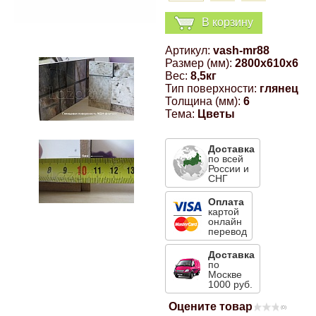
Компрессионные фитинги Poliext
Honda
Магнитные панели на холодильник
В корзину
Флуоресцентные краски
Артикул:
vash-mr88
Hyundai
Размер (мм):
2800x610x6
Шпатлевки, штукатурки
Вес:
8,5кг
Тип поверхности:
глянец
Infinity
Толщина (мм):
6
Эмали универсальные акриловые
Тема:
Цветы
Kia
Доставка
Грунтовки, защитные лаки
по всей
России и
Lada
СНГ
Оплата
картой
Lexus
онлайн
перевод
Mazda
Доставка
по
Москве
1000 руб.
Mercedes-Benz
Оцените товар
(0)