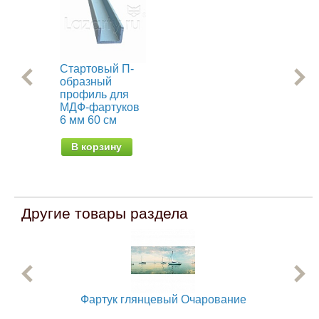
Стартовый П-
Ма
образный
па
профиль для
Са
МДФ-фартуков
от 
6 мм 60 см
В корзину
Другие товары раздела
Фартук глянцевый Очарование
Фар