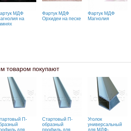
артук МДФ
Фартук МДФ
Фартук МДФ
агнолия на
Орхидеи на песке
Магнолия
амнях
им товаром покупают
тартовый П-
Стартовый П-
Уголок
бразный
образный
универсальный
рофиль для
профиль для
для МДФ-