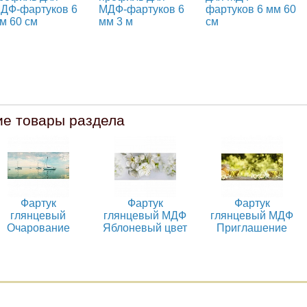
ДФ-фартуков 6
МДФ-фартуков 6
фартуков 6 мм 60
м 60 см
мм 3 м
см
ие товары раздела
Фартук
Фартук
Фартук
глянцевый
глянцевый МДФ
глянцевый МДФ
Очарование
Яблоневый цвет
Приглашение