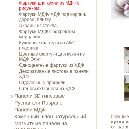
Фартуки для кухни из МДФ с
рисунком
Фартуки МДФ/ ХДФ под кирпич,
дерево, плитку
Экраны из стекла
Фартуки МДФ с эффектом
мерцания
Кухонные фартуки из АБС
пластика
Цветные фартуки для кухни из
МДФ Элит
Одноцветные фартуки из ХДФ
Декоративные листовые панели
ХДФ
Отделочные профили
Стеновые Панели из ХДФ
Панели 3D гипсовые
Руспанели Ruspanel
Панели МДФ
Каменный шпон натуральный
Нежные
кухни и
Магнитные панели на
от загр