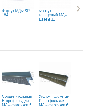
Фартук МДФ SP
Фартук
Фартук МДФ
184
глянцевый МДФ
Орхидеи на
Цветы 11
камнях
Соединительный
Уголок наружный
Н-профиль для
F-профиль для
МДФ-фартуков 6
МДФ-фартуков 6