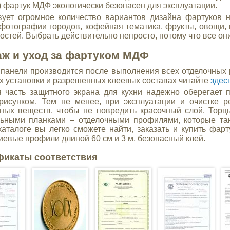
) фартук МДФ экологически безопасен для эксплуатации.
ует огромное количество вариантов дизайна фартуков 
 фотографии городов, кофейная тематика, фрукты, овощи, 
остей. Выбрать действительно непросто, потому что все он
ж и уход за фартуком МДФ
панели производится после выполнения всех отделочных р
х установки и разрешенных клеевых составах читайте
здес
 часть защитного экрана для кухни надежно оберегает 
рисунком. Тем не менее, при эксплуатации и очистке р
ных веществ, чтобы не повредить красочный слой. Торц
ьными планками – отделочными профилями, которые так
аталоге вы легко сможете найти, заказать и купить фар
евые профили длиной 60 см и 3 м, безопасный клей.
фикаты соответствия