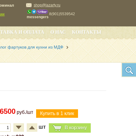
ерминал
shop@lazarty.ru
8(901)5539542
сии
messengers
ТАВКА И ОПЛАТА
О НАС
КОНТАКТЫ
лог фартуков для кухни из МДФ
6500
руб./шт
шт
В корзину