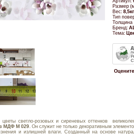
Артикул:
Размер (м
Вес:
8,5к
Тип пове
Толщина 
Бренд:
A
Тема:
Цв
Д
п
Р
С
Оцените
 цветы светло-розовых и сиреневых оттенков великоле
з МДФ M 029
. Он служит не только декоративным элемент
язнения и излишней влаги. Созданный на основе натур