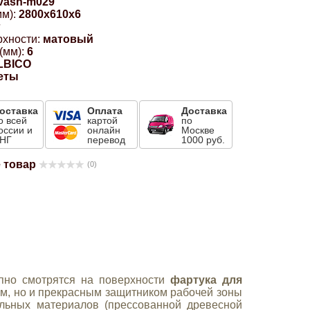
vash-m029
м):
2800x610x6
г
рхности:
матовый
(мм):
6
LBICO
еты
оставка
Оплата
Доставка
о всей
картой
по
оссии и
онлайн
Москве
НГ
перевод
1000 руб.
 товар
(0)
пно смотрятся на поверхности
фартука для
ом, но и прекрасным защитником рабочей зоны
альных материалов (прессованной древесной