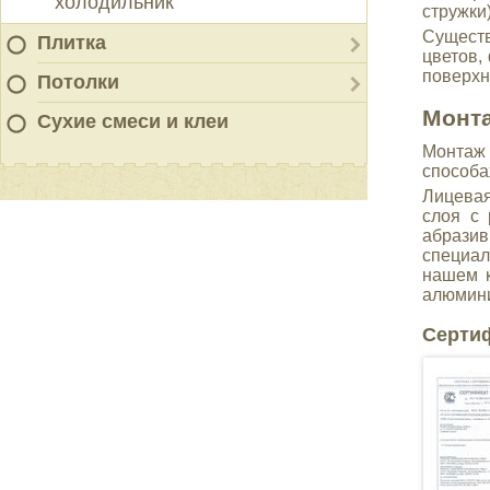
холодильник
стружки
Существ
Плитка
цветов,
поверхн
Потолки
Монта
Сухие смеси и клеи
Монтаж 
способа
Лицевая
слоя с 
абразив
специал
нашем к
алюмини
Серти