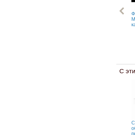
Ф
М
к
С эт
С
о
п