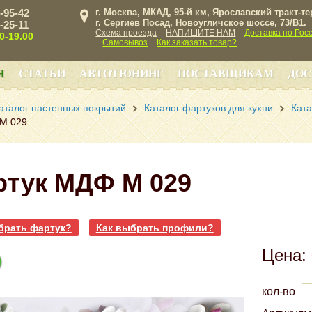
3-95-42
г. Москва, МКАД, 95-й км, Ярославский тракт-т
г. Сергиев Посад, Новоугличское шоссе, 73/B1.
3-25-11
Схема проезда
НАПИШИТЕ НАМ
Доставка по Рос
00-19.00
Самовывоз
Как заказать товар?
Я
СТАТЬИ
АВТОТЮНИНГ
ПОСТАВЩИКАМ
ДОС
аталог настенных покрытий
Каталог фартуков для кухни
Ката
M 029
ртук МДФ M 029
брать фартук?
Как выбрать профили?
Цена:
кол-во