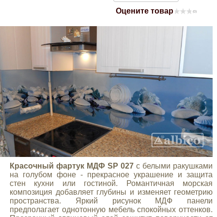
Оцените товар
Mitsubishi
(0)
Opel
Renault
Suzuki
Toyota
Volkswagen
Красочный фартук МДФ SP 027
с белыми ракушками
УАЗ
на голубом фоне - прекрасное украшение и защита
стен кухни или гостиной. Романтичная морская
композиция добавляет глубины и изменяет геометрию
пространства. Яркий рисунок МДФ панели
Дополнительные товары
предполагает однотонную мебель спокойных оттенков.