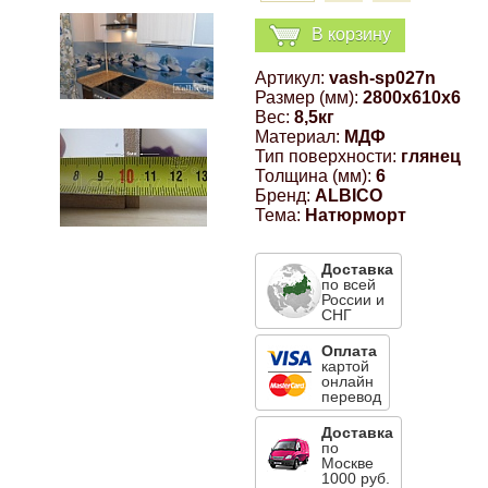
Компрессионные фитинги Poliext
Honda
Магнитные панели на холодильник
В корзину
Флуоресцентные краски
Артикул:
vash-sp027n
Hyundai
Размер (мм):
2800x610x6
Шпатлевки, штукатурки
Вес:
8,5кг
Материал:
МДФ
Infinity
Тип поверхности:
глянец
Эмали универсальные акриловые
Толщина (мм):
6
Бренд:
ALBICO
Kia
Тема:
Натюрморт
Грунтовки, защитные лаки
Lada
Доставка
по всей
России и
СНГ
Lexus
Оплата
картой
онлайн
Mazda
перевод
Доставка
по
Mercedes-Benz
Москве
1000 руб.