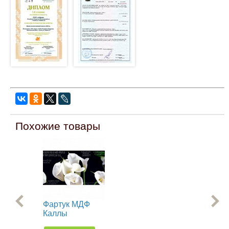
Похожие товары
Фартук МДФ
Фа
Каллы
Бе