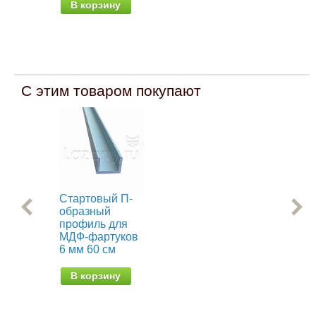
В корзину
В
С этим товаром покупают
Стартовый П-
Уго
образный
ун
профиль для
дл
МДФ-фартуков
фа
6 мм 60 см
60 
В корзину
В