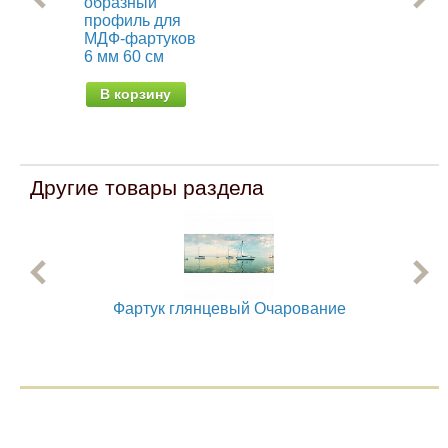
образный
ун
профиль для
дл
МДФ-фартуков
фа
6 мм 60 см
60 
В корзину
В
Другие товары раздела
Фартук глянцевый Очарование
Фар