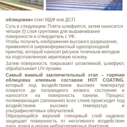
облицовки»
плит МДФ или ДСП.
Суть в следующем: Плита шлифуется, затем наносится
четыре (!) слоя грунтовки для выравнивания
поверхности и отвердитель с УФ.
Чтобы получить изображения высокого разрешения,
применяется широкоформатный однопроходной
принтер, который наносит рисунок точечным методом
на подготовленную акриловую основу.
Затем поверхность покрывают шпаклевкой, шлифуют,
обрабатывают UV-лучами.
Самый важный заключительный этап – горячая
облицовка клеевым составом HOT COATING
,
который под воздействием высоких температур
плавится до полужидкого вязкого состояния и
наносится на поверхность панели. Процесс
полимеризации (запекания) всех слоев происходит под
воздействием высоких температур и
ультрафиолетовых облучателей.
Образующийся верхний глянцевый слой надежно
защищает поверхность от негативного воздействия
пара, влаги и других неблагоприятных факторов.