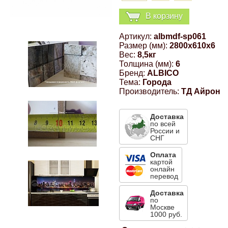
Компрессионные фитинги Poliext
Honda
Магнитные панели на холодильник
В корзину
Флуоресцентные краски
Артикул:
albmdf-sp061
Hyundai
Размер (мм):
2800x610x6
Шпатлевки, штукатурки
Вес:
8,5кг
Толщина (мм):
6
Infinity
Бренд:
ALBICO
Эмали универсальные акриловые
Тема:
Города
Производитель:
ТД Айрон
Kia
Грунтовки, защитные лаки
Доставка
по всей
Lada
России и
СНГ
Lexus
Оплата
картой
онлайн
перевод
Mazda
Доставка
по
Москве
Mercedes-Benz
1000 руб.