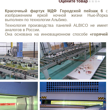
Оцените товар
(0)
Mitsubishi
Красочный фартук МДФ Городской пейзаж 6
с
изображением яркой ночной жизни Нью-Йорка
Opel
выполнен по технологии Альбико.
Технология производства панелей ALBICO не имеет
аналогов в России.
Renault
Она основана на инновационном способе
«горячей
Suzuki
Toyota
Volkswagen
УАЗ
Дополнительные товары