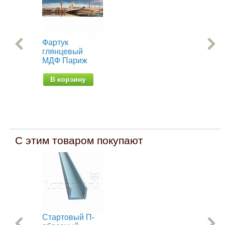
Фартук
Фа
глянцевый
Мо
МДФ Париж
В
В корзину
С этим товаром покупают
Стартовый П-
Уго