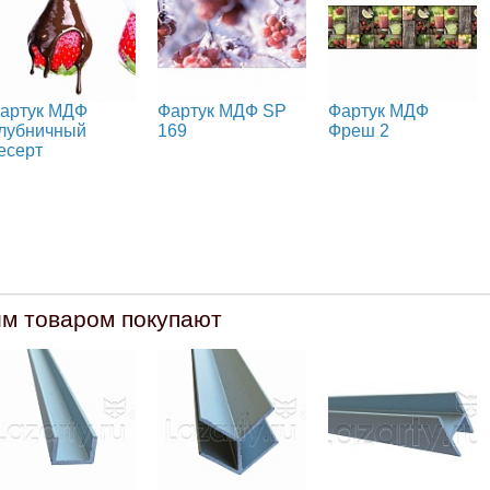
артук МДФ
Фартук МДФ SP
Фартук МДФ
лубничный
169
Фреш 2
есерт
им товаром покупают