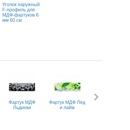
Уголок наружный
F-профиль для
МДФ-фартуков 6
мм 60 см
Фартук МДФ
Фартук МДФ Лёд
Фартук МДФ
Льдинки
и лайм
Оливки 1