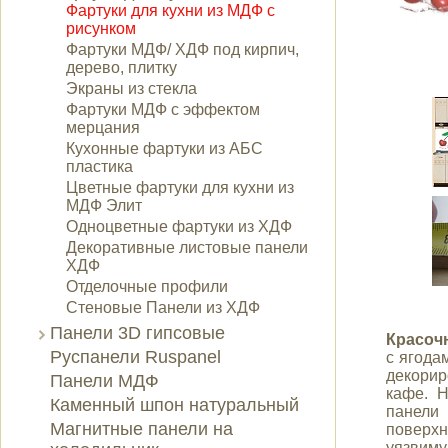
Фартуки для кухни из МДФ с
рисунком
Фартуки МДФ/ ХДФ под кирпич,
дерево, плитку
Экраны из стекла
Фартуки МДФ с эффектом
мерцания
Кухонные фартуки из АБС
пластика
Цветные фартуки для кухни из
МДФ Элит
Одноцветные фартуки из ХДФ
Декоративные листовые панели
ХДФ
Отделочные профили
Стеновые Панели из ХДФ
Панели 3D гипсовые
Красоч
Руспанели Ruspanel
с ягода
декорир
Панели МДФ
кафе. 
Каменный шпон натуральный
панел
Магнитные панели на
поверхн
уязвиму