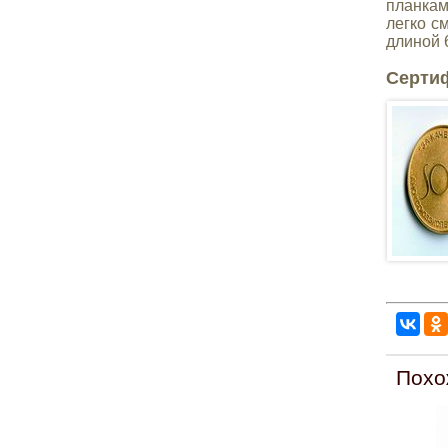
планкам
легко с
длиной 6
Серти
Похо