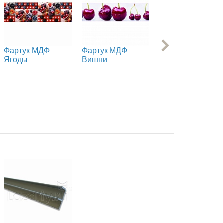
Фартук МДФ
Фартук МДФ
Фартук МДФ
Ягоды
Вишни
Клубника 1