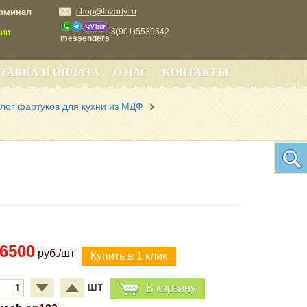
ерминал
shop@lazarty.ru
8(901)5539542
сии
messengers
ТАВКА И ОПЛАТА
О НАС
КОНТАКТЫ
лог фартуков для кухни из МДФ
6500
руб./шт
шт
В корзину