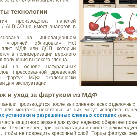
ты технологии
огия производства панелей
 / ALBICO не имеет аналогов в
снована на инновационном
е «горячей облицовки» Hot
g плит МДФ или ДСП, который
ется в полимеризации верхнего
ля получения высокого глянца.
ный на основе натуральных
алов (прессованной древесной
и) фартук МДФ экологически
ен для эксплуатации.
ж и уход за фартуком из МДФ
панели производится после выполнения всех отделочных р
т для монтажа, некоторые из них могут испортить пан
ах установки и разрешенных клеевых составах
здесь.
 часть защитного экрана для кухни надежно оберегает пов
ком. Тем не менее, при эксплуатации и очистке рекомендуе
, чтобы не повредить красочный слой. Торцы фартука ре