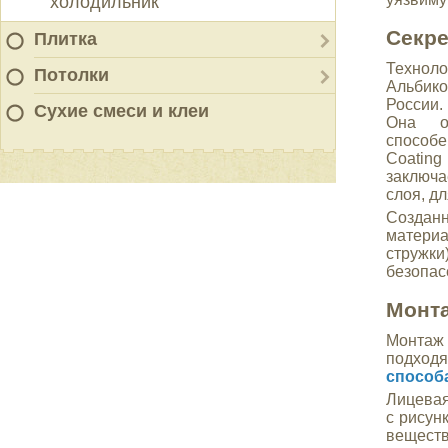
холодильник
Секре
Плитка
Технол
Потолки
Альбико
России.
Сухие смеси и клеи
Она о
способ
Coatin
заключа
слоя, д
Создан
матери
стружк
безопас
Монта
Монтаж 
подходя
способ
Лицевая
с рисун
веществ