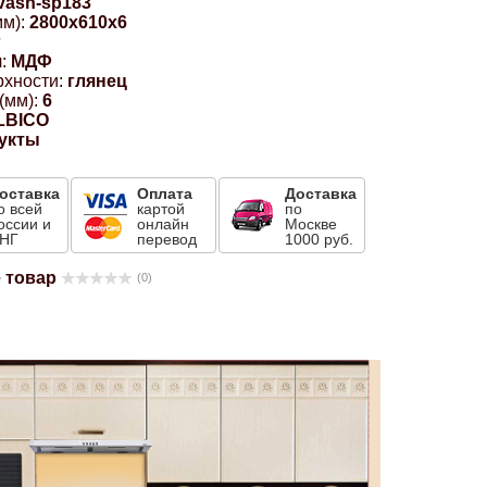
vash-sp183
м):
2800x610x6
г
:
МДФ
рхности:
глянец
(мм):
6
LBICO
укты
оставка
Оплата
Доставка
о всей
картой
по
оссии и
онлайн
Москве
НГ
перевод
1000 руб.
 товар
(0)