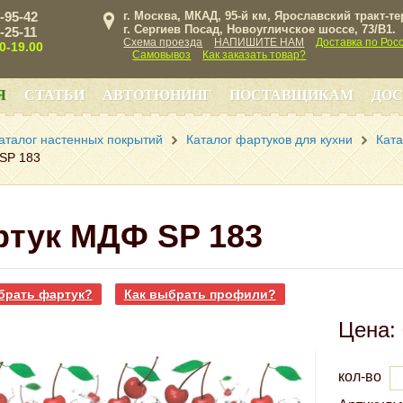
3-95-42
г. Москва, МКАД, 95-й км, Ярославский тракт-т
г. Сергиев Посад, Новоугличское шоссе, 73/B1.
3-25-11
Схема проезда
НАПИШИТЕ НАМ
Доставка по Рос
00-19.00
Самовывоз
Как заказать товар?
Я
СТАТЬИ
АВТОТЮНИНГ
ПОСТАВЩИКАМ
ДОС
аталог настенных покрытий
Каталог фартуков для кухни
Ката
SP 183
ртук МДФ SP 183
брать фартук?
Как выбрать профили?
Цена:
кол-во