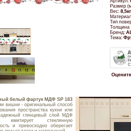
Артикул:
Размер (м
Вес:
8,5к
Материал
Тип пове
Толщина 
Бренд:
A
Тема:
Фр
Д
п
Р
С
Оцените
ный белый фартук МДФ SP 183
ми вишни - оригинальный способ
ования пространства кухни или
Надежный глянцевый слой МДФ
и имитирует стеклянную
ость и превосходно оберегает
ю зону от влаги и загрязнений.