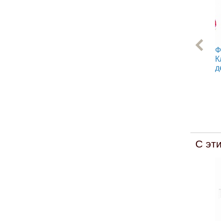
Ф
К
д
С эт