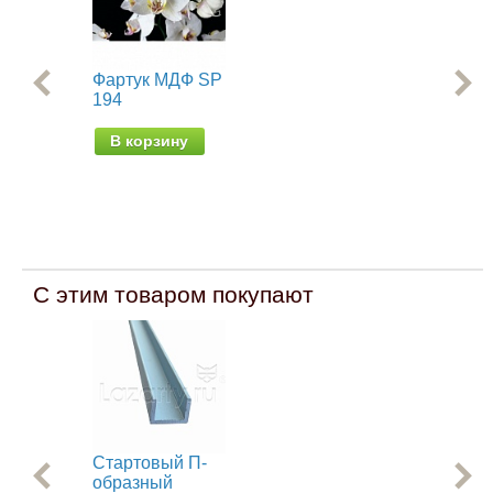
Фартук МДФ SP
Фа
194
гл
МД
ка
В корзину
В
С этим товаром покупают
Стартовый П-
Ст
образный
об