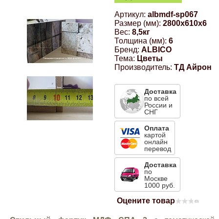
Компрессионные фитинги Poliext
Honda
Магнитные панели на холодильник
Артикул:
albmdf-sp067
Размер (мм):
2800x610x6
Флуоресцентные краски
Вес:
8,5кг
Hyundai
Толщина (мм):
6
Бренд:
ALBICO
Шпатлевки, штукатурки
Тема:
Цветы
Infinity
Производитель:
ТД Айрон
Эмали универсальные акриловые
Доставка
Kia
по всей
России и
Грунтовки, защитные лаки
СНГ
Lada
Оплата
картой
онлайн
Lexus
перевод
Доставка
по
Mazda
Москве
1000 руб.
Оцените товар
Mercedes-Benz
(0)