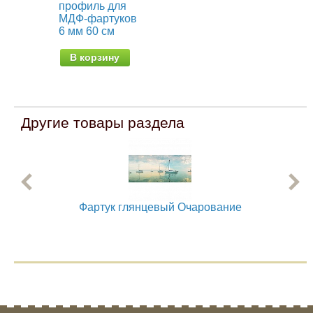
профиль для
пр
МДФ-фартуков
МД
6 мм 60 см
6 м
В корзину
В
Другие товары раздела
Фартук глянцевый Очарование
Фар