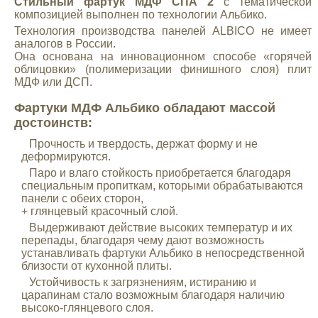
Стильный фартук МДФ СПА 2
с тематической
композицией выполнен по технологии Альбико.
Mitsubishi
Технология производства панелей ALBICO не имеет
аналогов в России.
Opel
Она основана на инновационном способе «горячей
облицовки» (полимеризации финишного слоя) плит
МДФ или ДСП.
Renault
Фартуки МДФ Альбико обладают массой
достоинств:
Suzuki
Прочность и твердость, держат форму и не
деформируются.
Паро и влаго стойкость приобретается благодаря
Toyota
специальным пропиткам, которыми обрабатываются
панели с обеих сторон,
+ глянцевый красочный слой.
Volkswagen
Выдерживают действие высоких температур и их
перепады, благодаря чему дают возможность
устанавливать фартуки Альбико в непосредственной
УАЗ
близости от кухонной плиты.
Устойчивость к загрязнениям, истиранию и
Дополнительные товары
царапинам стало возможным благодаря наличию
высоко-глянцевого слоя.