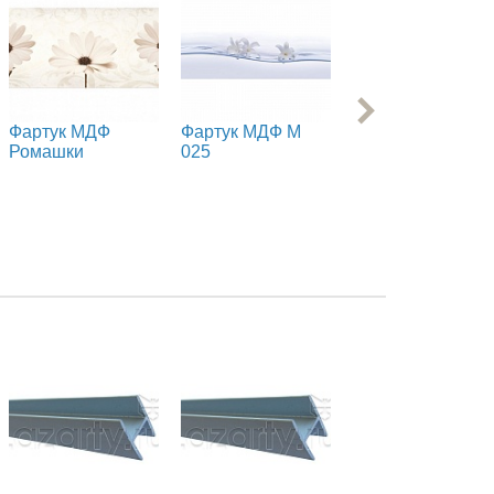
Фартук МДФ
Фартук МДФ M
Фартук матовый
Ромашки
025
МДФ Цветы 3