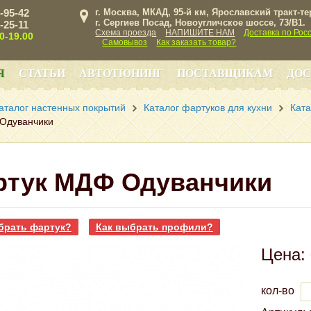
3-95-42
г. Москва, МКАД, 95-й км, Ярославский тракт-т
г. Сергиев Посад, Новоугличское шоссе, 73/B1.
3-25-11
Схема проезда
НАПИШИТЕ НАМ
Доставка по Рос
00-19.00
Самовывоз
Как заказать товар?
Я
СТАТЬИ
АВТОТЮНИНГ
ПОСТАВЩИКАМ
ДОС
аталог настенных покрытий
Каталог фартуков для кухни
Ката
Одуванчики
ртук МДФ Одуванчики
брать фартук?
Как выбрать профили?
Цена:
кол-во