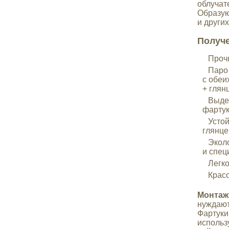
облучат
Образую
и други
Получе
Прочн
Паро 
с обеи
+ глян
Выдер
фартук
Устой
глянце
Эколо
и спец
Легко
Красо
Монтаж
нуждают
Фартуки
использ