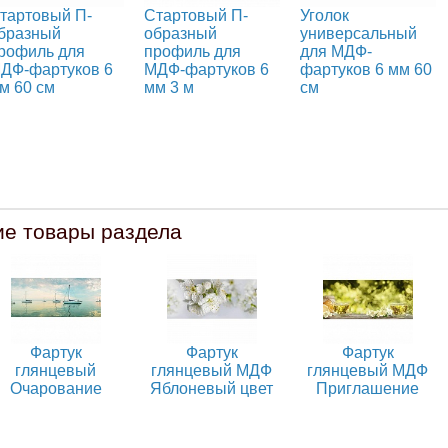
тартовый П-
Стартовый П-
Уголок
бразный
образный
универсальный
рофиль для
профиль для
для МДФ-
ДФ-фартуков 6
МДФ-фартуков 6
фартуков 6 мм 60
м 60 см
мм 3 м
см
ие товары раздела
Фартук
Фартук
Фартук
глянцевый
глянцевый МДФ
глянцевый МДФ
Очарование
Яблоневый цвет
Приглашение