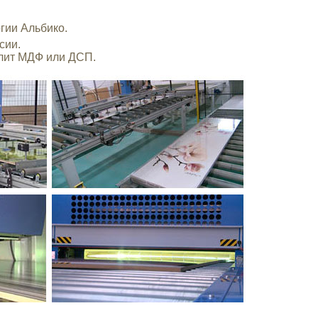
гии Альбико.
сии.
лит МДФ или ДСП.