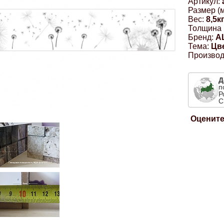
Артикул:
Размер (м
Вес:
8,5к
Толщина 
Бренд:
A
Тема:
Цв
Производ
Д
п
Р
С
Оцените