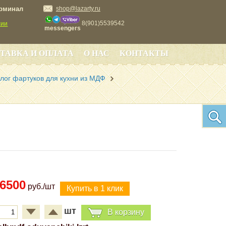
ерминал
shop@lazarty.ru
8(901)5539542
сии
messengers
ТАВКА И ОПЛАТА
О НАС
КОНТАКТЫ
лог фартуков для кухни из МДФ
6500
руб./шт
шт
В корзину