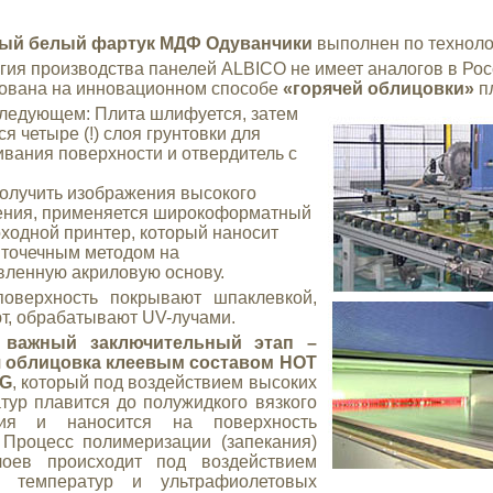
ый белый фартук МДФ Одуванчики
выполнен по техноло
гия производства панелей ALBICO не имеет аналогов в Рос
ована на инновационном способе
«горячей
облицовки»
п
следующем: Плита шлифуется, затем
я четыре (!) слоя грунтовки для
вания поверхности и отвердитель с
олучить изображения высокого
ния, применяется широкоформатный
ходной принтер, который наносит
 точечным методом на
вленную акриловую основу.
поверхность покрывают шпаклевкой,
, обрабатывают UV-лучами.
важный заключительный этап –
я облицовка клеевым составом HOT
NG
, который под воздействием высоких
тур плавится до полужидкого вязкого
ния и наносится на поверхность
 Процесс полимеризации (запекания)
лоев происходит под воздействием
х температур и ультрафиолетовых