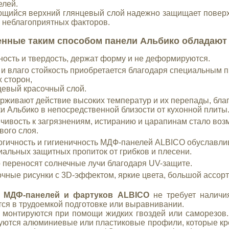
елей.
щийся верхний глянцевый слой надежно защищает поверхно
х неблагоприятных факторов.
нные таким способом панели Альбико обладают 
ость и твердость, держат форму и не деформируются.
и влаго стойкость приобретается благодаря специальным 
х сторон,
цевый красочный слой.
живают действие высоких температур и их перепады, благ
и Альбико в непосредственной близости от кухонной плиты
чивость к загрязнениям, истиранию и царапинам стало во
вого слоя.
гичность и гигиеничность МДФ-панелей ALBICO обуславл
иальных защитных пропиток от грибков и плесени.
 переносят солнечные лучи благодаря UV-защите.
чные рисунки с 3D-эффектом, яркие цвета, большой ассорт
 МДФ-панелей и фартуков ALBICO
не требует наличи
ся в трудоемкой подготовке или выравнивании.
 монтируются при помощи жидких гвоздей или саморезов
уются алюминиевые или пластиковые профили, которые кре