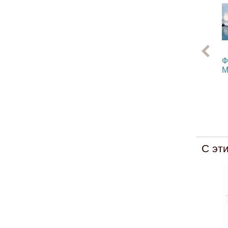
Ф
М
С эт