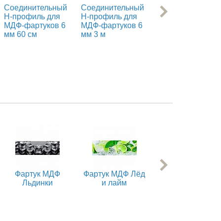
Соединительный
Соединительный
Уголок наружны
Н-профиль для
H-профиль для
F-профиль для
МДФ-фартуков 6
МДФ-фартуков 6
МДФ-фартуков 6
мм 60 см
мм 3 м
мм 60 см
Фартук МДФ
Фартук МДФ Лёд
Фартук МДФ
Льдинки
и лайм
Оливки 1