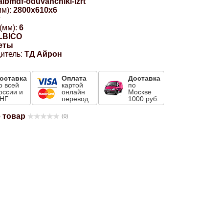
albmdf-oduvanchiki-lzrt
м):
2800x610x6
г
(мм):
6
LBICO
еты
итель:
ТД Айрон
оставка
Оплата
Доставка
о всей
картой
по
оссии и
онлайн
Москве
НГ
перевод
1000 руб.
 товар
(0)