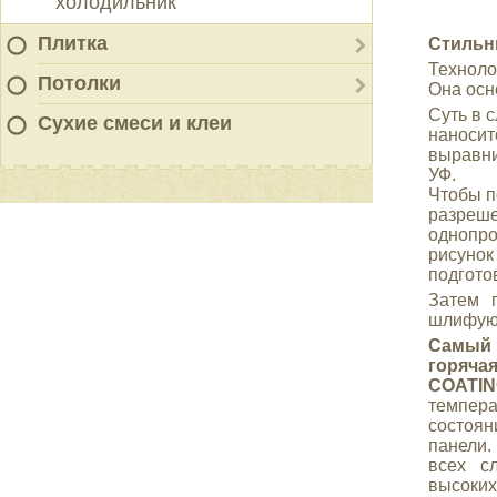
холодильник
Плитка
Стильн
Техноло
Потолки
Она осн
Суть в 
Сухие смеси и клеи
наноситс
выравни
УФ.
Чтобы п
разреше
однопро
рисунок
подгото
Затем 
шлифуют
Самый 
горяча
COATI
темпера
состоя
панели.
всех с
высоки