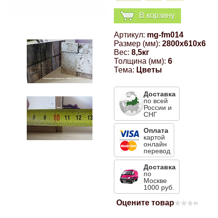
Компрессионные фитинги Poliext
Honda
Магнитные панели на холодильник
В корзину
Флуоресцентные краски
Артикул:
mg-fm014
Hyundai
Размер (мм):
2800x610x6
Шпатлевки, штукатурки
Вес:
8,5кг
Толщина (мм):
6
Infinity
Тема:
Цветы
Эмали универсальные акриловые
Kia
Доставка
по всей
Грунтовки, защитные лаки
России и
СНГ
Lada
Оплата
картой
онлайн
Lexus
перевод
Доставка
по
Mazda
Москве
1000 руб.
Mercedes-Benz
Оцените товар
(0)