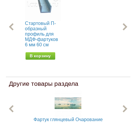
Стартовый П-
Ма
образный
па
профиль для
Са
МДФ-фартуков
от 
6 мм 60 см
В корзину
Другие товары раздела
Фартук глянцевый Очарование
Фар