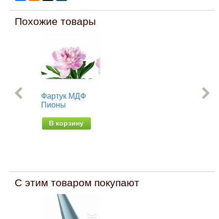
Похожие товары
Фартук МДФ
Фа
Пионы
Не
В корзину
В
С этим товаром покупают