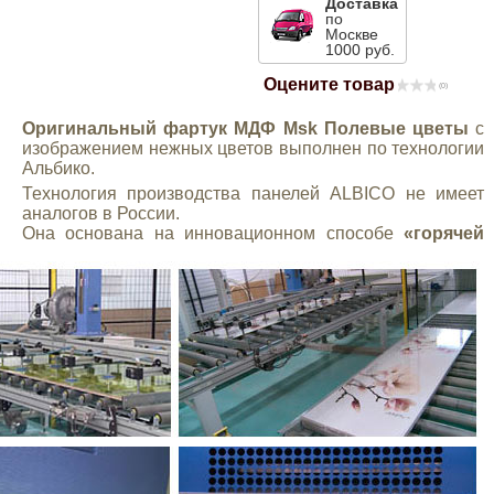
Доставка
по
Mitsubishi
Москве
1000 руб.
Оцените товар
Opel
(0)
Оригинальный фартук МДФ Msk Полевые цветы
с
изображением нежных цветов выполнен по технологии
Renault
Альбико.
Технология производства панелей ALBICO не имеет
Suzuki
аналогов в России.
Она основана на инновационном способе
«горячей
Toyota
Volkswagen
УАЗ
Дополнительные товары