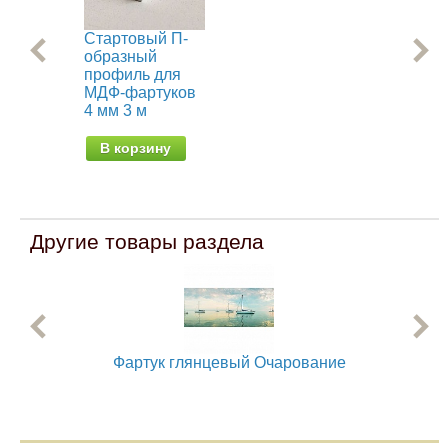
Стартовый П-
Ст
образный
об
профиль для
пр
МДФ-фартуков
МД
4 мм 3 м
6 м
В корзину
В
Другие товары раздела
Фартук глянцевый Очарование
Фар