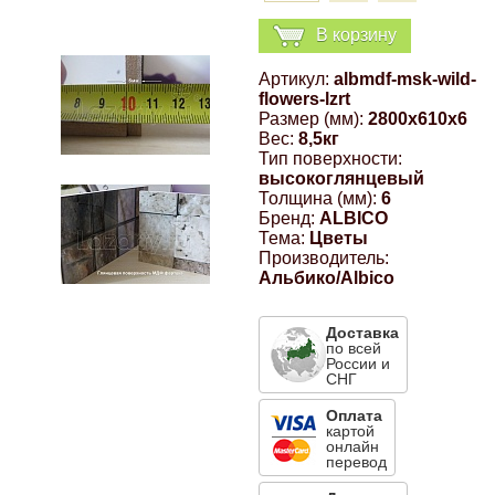
Компрессионные фитинги Poliext
Honda
Магнитные панели на холодильник
В корзину
Флуоресцентные краски
Артикул:
albmdf-msk-wild-
Hyundai
flowers-lzrt
Шпатлевки, штукатурки
Размер (мм):
2800x610x6
Вес:
8,5кг
Infinity
Тип поверхности:
Эмали универсальные акриловые
высокоглянцевый
Толщина (мм):
6
Kia
Бренд:
ALBICO
Тема:
Цветы
Грунтовки, защитные лаки
Производитель:
Lada
Альбико/Albico
Доставка
Lexus
по всей
России и
СНГ
Mazda
Оплата
картой
онлайн
Mercedes-Benz
перевод