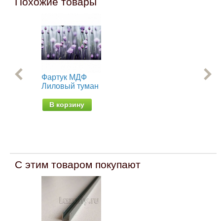
Похожие товары
Фартук МДФ
Фа
Лиловый туман
Пи
В корзину
В
С этим товаром покупают