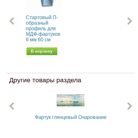
Стартовый П-
Уго
образный
ун
профиль для
дл
МДФ-фартуков
фа
6 мм 60 см
60 
В корзину
В
Другие товары раздела
Фартук глянцевый Очарование
Фар