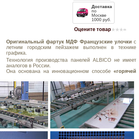
Доставка
Mitsubishi
по
Москве
1000 руб.
Opel
Оцените товар
(0)
Оригинальный фартук МДФ Французские улочки
с
Renault
летним городским пейзажем выполнен в технике
графика.
Suzuki
Технология производства панелей ALBICO не имеет
аналогов в России.
Она основана на инновационном способе
«горячей
Toyota
Volkswagen
УАЗ
Дополнительные товары