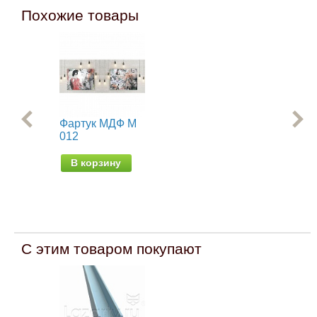
Похожие товары
Фартук МДФ M
Фа
012
Се
В корзину
В
С этим товаром покупают