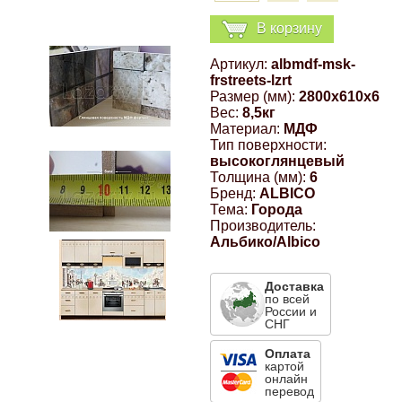
Компрессионные фитинги Poliext
Honda
Магнитные панели на холодильник
В корзину
Флуоресцентные краски
Артикул:
albmdf-msk-
Hyundai
frstreets-lzrt
Шпатлевки, штукатурки
Размер (мм):
2800x610x6
Вес:
8,5кг
Infinity
Материал:
МДФ
Эмали универсальные акриловые
Тип поверхности:
высокоглянцевый
Kia
Толщина (мм):
6
Бренд:
ALBICO
Грунтовки, защитные лаки
Тема:
Города
Lada
Производитель:
Альбико/Albico
Lexus
Доставка
по всей
России и
Mazda
СНГ
Оплата
картой
Mercedes-Benz
онлайн
перевод